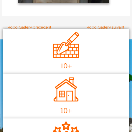
←
Robo Gallery précédent
Robo Gallery suivant
→
10+
10+